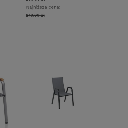
Najniższa cena:
Najniżs
240,00 zł
900,00 z