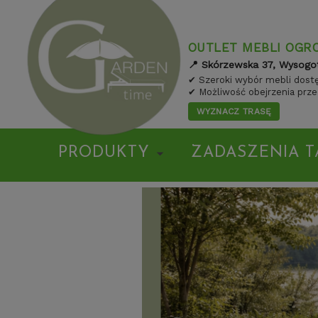
OUTLET MEBLI OGR
📍 Skórzewska 37, Wysogo
✔ Szeroki wybór mebli dostę
✔ Możliwość obejrzenia prz
WYZNACZ TRASĘ
PRODUKTY
ZADASZENIA T