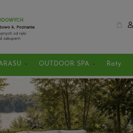
ODOWYCH
towo k. Poznania
pnych od ręki
ed zakupem
ARASU
OUTDOOR SPA
Raty