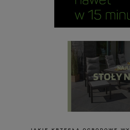
JAKIE KRZESŁA OGRODOWE WY