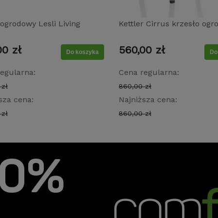
ogrodowy Lesli Living
Kettler Cirrus krzesło og
o aluminiowy z
sztaplowane aluminiowe 
00 zł
560,00 zł
owanym oparciem 193 × 56
teakowymi podłokietnikam
Do koszyka
Do
m antracyt
srebrne/antracytowe
egularna:
Cena regularna:
 zł
860,00 zł
sza cena:
Najniższa cena:
 zł
860,00 zł