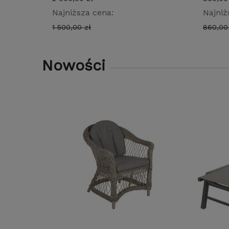
Najniższa cena:
Najniż
1 500,00 zł
860,00
Nowości