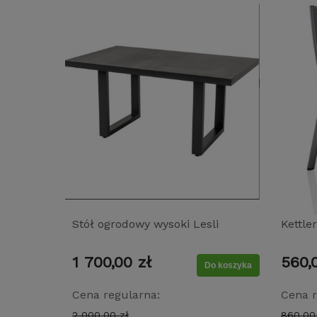
Stół ogrodowy wysoki Lesli
Kettle
Living Murcia Negro 140x85 cm
sztap
1 700,00 zł
560,
– aluminium i blat ceramiczny
teakow
Do koszyka
srebrn
Cena regularna:
Cena r
2 000,00 zł
860,00