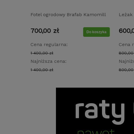
Fotel ogrodowy Brafab Kamomill
Leżak 
z technorattanu z poduszką
Lazzar
700,00 zł
600,
olefinową beżowy
regul
Do koszyka
× 31 c
Cena regularna:
Cena r
1 400,00 zł
800,00
Najniższa cena:
Najniż
1 400,00 zł
800,00