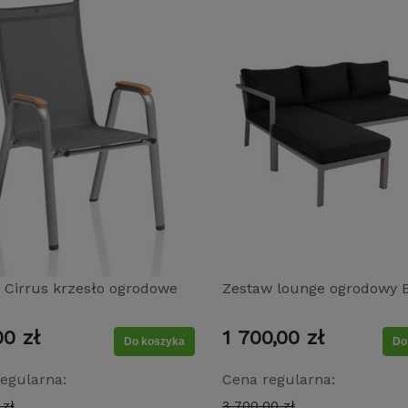
r Cirrus krzesło ogrodowe
Zestaw lounge ogrodowy 
lowane aluminiowe z
Delia 2668-21-81 – alumin
00 zł
1 700,00 zł
ymi podłokietnikami –
narożnik z funkcją leżanki
Do koszyka
Do
e/antracytowe
nowoczesny zestaw taras
egularna:
Cena regularna:
(khaki / nearly black)
 zł
3 700,00 zł