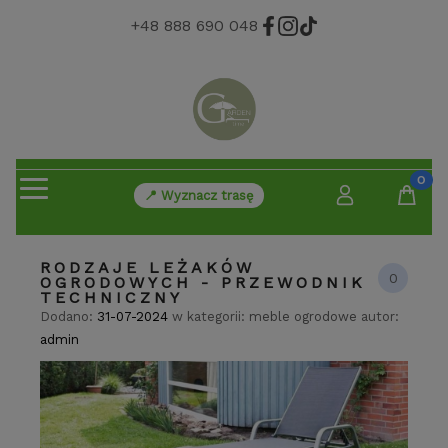
+48 888 690 048
📍 Wyznacz trasę
RODZAJE LEŻAKÓW
0
OGRODOWYCH - PRZEWODNIK
TECHNICZNY
Dodano:
31-07-2024
w kategorii:
meble ogrodowe
autor:
admin