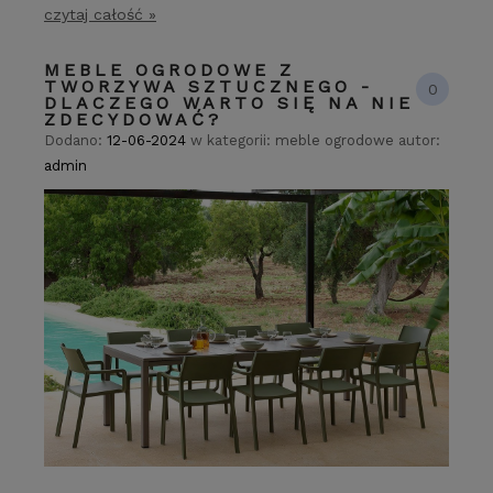
czytaj całość »
MEBLE OGRODOWE Z
TWORZYWA SZTUCZNEGO -
0
DLACZEGO WARTO SIĘ NA NIE
ZDECYDOWAĆ?
Dodano:
12-06-2024
w kategorii:
meble ogrodowe
autor:
admin