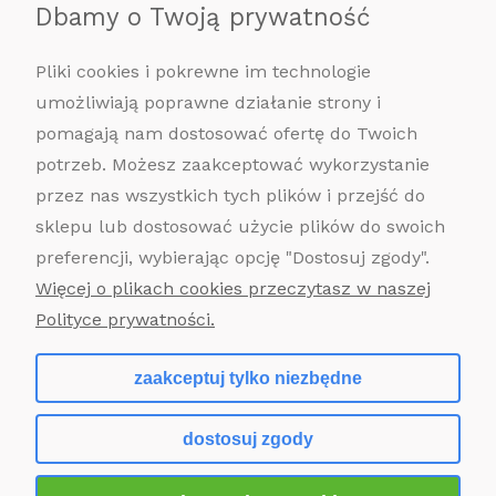
Dbamy o Twoją prywatność
Pliki cookies i pokrewne im technologie
umożliwiają poprawne działanie strony i
pomagają nam dostosować ofertę do Twoich
potrzeb. Możesz zaakceptować wykorzystanie
przez nas wszystkich tych plików i przejść do
sklepu lub dostosować użycie plików do swoich
POMOC
preferencji, wybierając opcję "Dostosuj zgody".
MOJE KONTO
Więcej o plikach cookies przeczytasz w naszej
Polityce prywatności.
PŁATNOŚCI I DOSTAWA
zaakceptuj tylko niezbędne
INFORMACJE
dostosuj zgody
O NAS