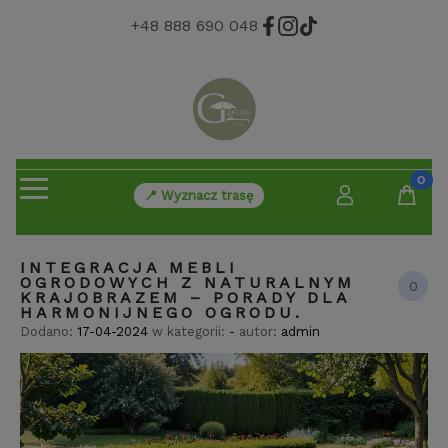
+48 888 690 048
📍 Wyznacz trasę
INTEGRACJA MEBLI
OGRODOWYCH Z NATURALNYM
0
KRAJOBRAZEM – PORADY DLA
HARMONIJNEGO OGRODU.
Dodano:
17-04-2024
w kategorii:
-
autor:
admin