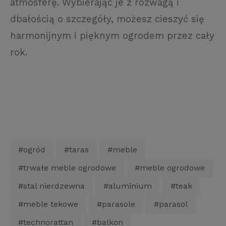
atmosferę. Wybierając je z rozwagą i
dbałością o szczegóły, możesz cieszyć się
harmonijnym i pięknym ogrodem przez cały
rok.
#ogród
#taras
#meble
#trwałe meble ogrodowe
#meble ogrodowe
#stal nierdzewna
#aluminium
#teak
#meble tekowe
#parasole
#parasol
#technorattan
#balkon