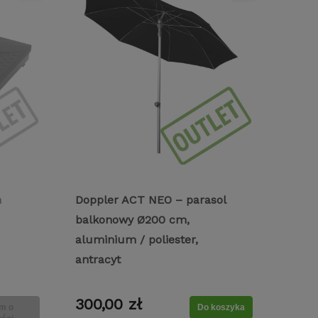
h
Doppler ACT NEO – parasol
balkonowy Ø200 cm,
aluminium / poliester,
antracyt
300,00 zł
m o
Do koszyka
OUTLIV. Stół rozkładany Alice
Krzesło ogrodo