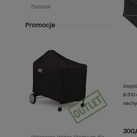
Promocje
Promocje
Doppl
Ø 310
nachy
300,
Pokrowiec Weber Premium dla
Parasol 