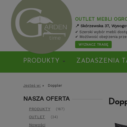
OUTLET MEBLI OGR
📍 Skórzewska 37, Wysogo
✔ Szeroki wybór mebli dostę
✔ Możliwość obejrzenia prz
WYZNACZ TRASĘ
PRODUKTY
ZADASZENIA T
Jesteś w:
»
Doppler
NASZA OFERTA
Dopp
PRODUKTY
(167)
OUTLET
(24)
Nowości