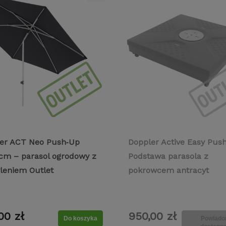
er ACT Neo Push‑Up
Doppler Active Easy Pus
 cm – parasol ogrodowy z
Podstawa parasola z
leniem Outlet
pokrowcem antracyt
00 zł
950,00 zł
Do koszyka
Powiado
ogrodowy Lesli Living
Stół ogrodowy wysoki Lesli