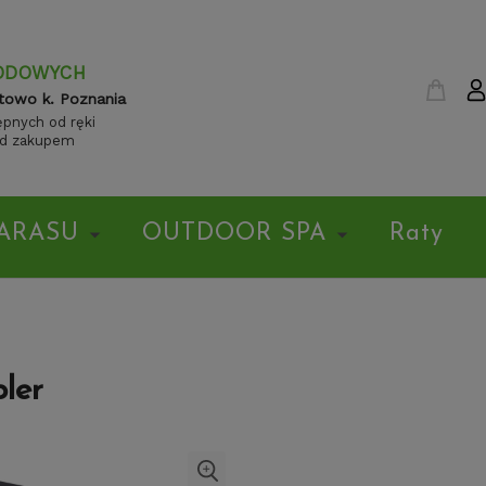
ODOWYCH
towo k. Poznania
pnych od ręki
ed zakupem
ARASU
OUTDOOR SPA
Raty
ler