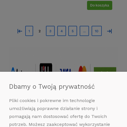
Do koszyka
«
»
1
2
3
4
5
...
10
Dbamy o Twoją prywatność
Pliki cookies i pokrewne im technologie
umożliwiają poprawne działanie strony i
pomagają nam dostosować ofertę do Twoich
potrzeb. Możesz zaakceptować wykorzystanie