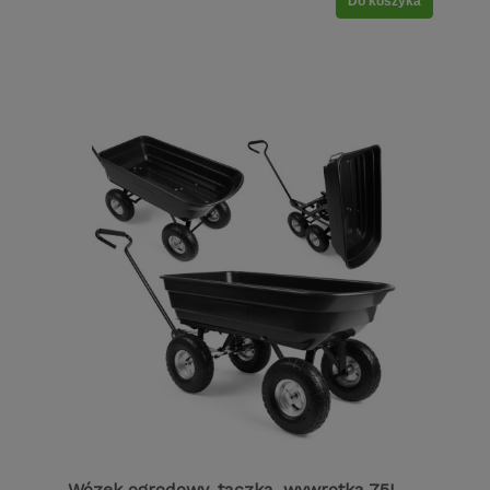
Do koszyka
Wózek ogrodowy, taczka, wywrotka 75L